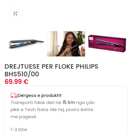
Click to enlarge
DREJTUESE PER FLOKE PHILIPS
BHS510/00
69.99
€
Dërgesa e produktit
Transporti falas deri në
15 km
nga çdo
pikë e Tech Gate. Më tej, posta është
me pagesë.
1-3 Ditë