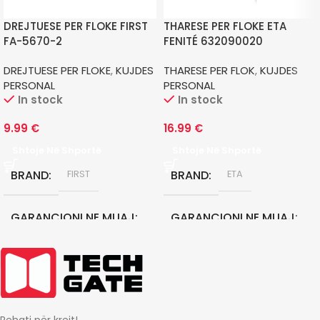
DREJTUESE PER FLOKE FIRST
THARESE PER FLOKE ETA
FA-5670-2
FENITÉ 632090020
DREJTUESE PER FLOKE
,
KUJDES
THARESE PER FLOK
,
KUJDES
PERSONAL
PERSONAL
In stock
In stock
9.99
€
16.99
€
Shtoje Në Shportë
Shtoje Në Shportë
BRAND
BRAND
FIRST
ETA
GARANCIONI NE MUAJ
GARANCIONI NE MUAJ
12
24
Rehati për krejt!