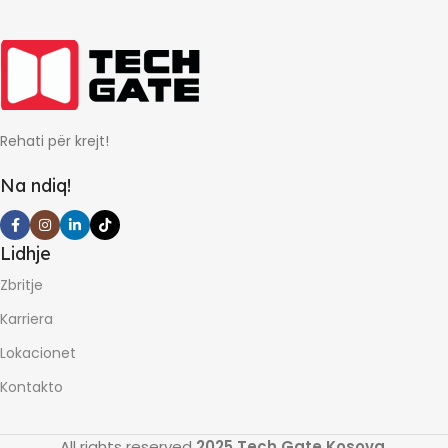
24
60
KAPACITETI MAKSIMAL
KAPACITETI MAKSIMAL
Rehati për krejt!
12000 BTU
18000 BTU
Na ndiq!
Lidhje
Zbritje
Karriera
Lokacionet
Kontakto
All rights reserved
2025 Tech Gate Kosova
.