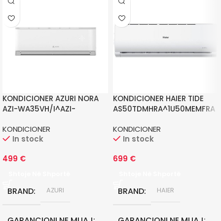
KONDICIONER AZURI NORA
KONDICIONER HAIER TIDE
AZI-WA35VH/I^AZI-
AS50TDMHRA^1U50MEMFRA
WA35VH/O
KONDICIONER
KONDICIONER
In stock
In stock
499
€
699
€
Shtoje Në Shportë
Shtoje Në Shportë
BRAND
BRAND
AZURI
HAIER
GARANCIONI NE MUAJ
GARANCIONI NE MUAJ