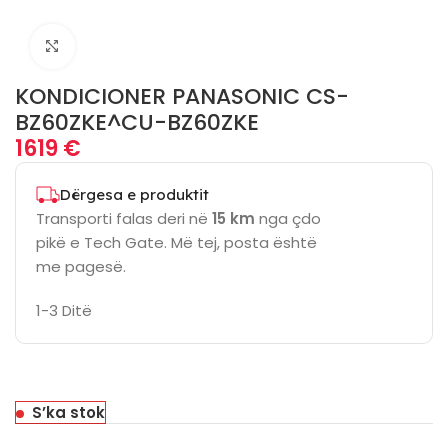
Click to enlarge
KONDICIONER PANASONIC CS-
BZ60ZKE^CU-BZ60ZKE
1619
€
Dërgesa e produktit
Transporti falas deri në
15 km
nga çdo
pikë e Tech Gate. Më tej, posta është
me pagesë.
1-3 Ditë
S’ka stok