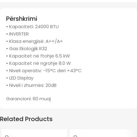
Përshkrimi
• Kapaciteti: 24000 BTU
• INVERTER
• Klasa energjisë: A++/A+
• Gas Ekologjik R32
• Kapacitet në ftohje 6.5 kW
• Kapacitet në ngrohje 8.0 W
• Niveli operativ: -15°C deri +43°C
• LED Display
• Niveli i zhurmës: 20dB
Garancioni: 60 muaj
Related Products