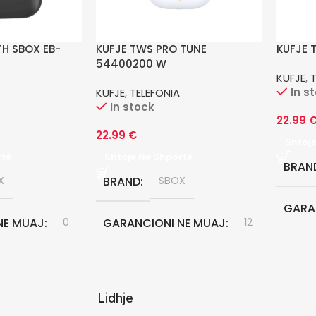
H SBOX EB-
KUFJE TWS PRO TUNE
KUFJE 
54400200 W
KUFJE
,
In s
KUFJE
,
TELEFONIA
In stock
22.99
22.99
€
Shtoj
rtë
Shtoje Në Shportë
BRAN
X
BRAND
SBOX
GARA
NE MUAJ
0
GARANCIONI NE MUAJ
12
Lidhje