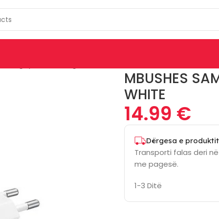
msung Ep-T1510Nwegeu 15W White
MBUSHES SAM
WHITE
14.99
€
Dërgesa e produktit
Transporti falas deri n
me pagesë.
1-3 Ditë