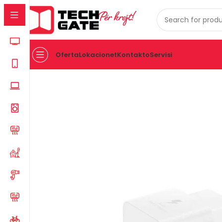
Për krejt!
Oferta
Lokacionet
Kontakto
Servisi
Kreu
TELEFONIA
AKSESOR PER TELEFON
Mbushes Sa