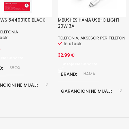
TWS 54400100 BLACK
MBUSHES HAMA USB-C LIGHT
20W 3A
TELEFONIA
tock
TELEFONIA
,
AKSESOR PER TELEFON
In stock
€
32.99
€
e Në Shportë
Shtoje Në Shportë
D
SBOX
BRAND
HAMA
NCIONI NE MUAJ
12
GARANCIONI NE MUAJ
12