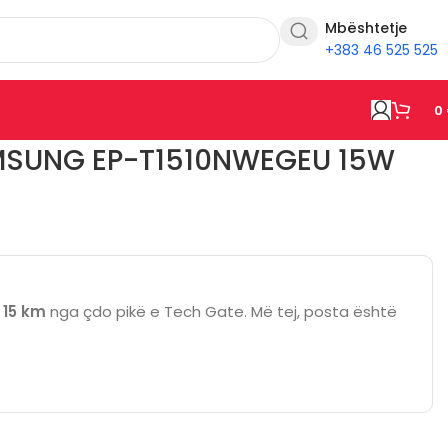
Mbështetje
+383 46 525 525
0
SUNG EP-T1510NWEGEU 15W
ë
15 km
nga çdo pikë e Tech Gate. Më tej, posta është