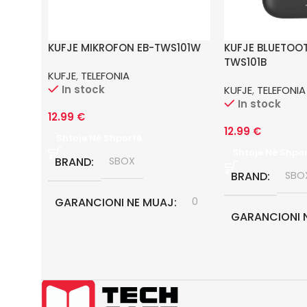
KUFJE MIKROFON EB-TWS101W
KUFJE BLUETOOT
TWS101B
KUFJE
,
TELEFONIA
In stock
KUFJE
,
TELEFONIA
In stock
12.99
€
12.99
€
Shtoje Në Shportë
Shtoje Në Shpo
BRAND
SBOX
BRAND
SBO
GARANCIONI NE MUAJ
0
GARANCIONI 