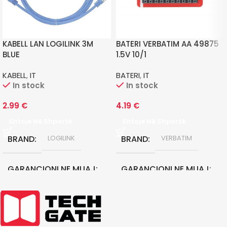
KABELL LAN LOGILINK 3M
BATERI VERBATIM AA 49875
BLUE
1.5V 10/1
KABELL
,
IT
BATERI
,
IT
In stock
In stock
2.99
€
4.19
€
Shtoje Në Shportë
Shtoje Në Shportë
BRAND
BRAND
LOGILINK
VERBATIM
GARANCIONI NE MUAJ
GARANCIONI NE MUAJ
0
0