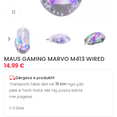
Click to enlarge
MAUS GAMING MARVO M413 WIRED
14.99
€
Dërgesa e produktit
Transporti falas deri në
15 km
nga çdo
pikë e Tech Gate. Më tej, posta është
me pagesë.
1-3 Ditë