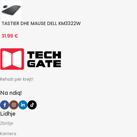
TASTIER DHE MAUSE DELL KM3322W
31.99
€
Rehati për krejt!
Na ndiq!
Lidhje
Zbritje
Karriera