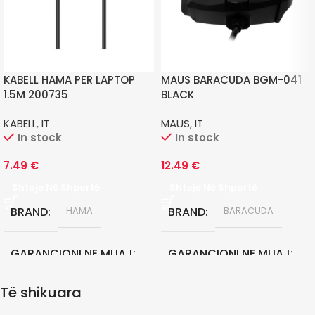
KABELL HAMA PER LAPTOP
MAUS BARACUDA BGM-041
1.5M 200735
BLACK
KABELL
,
IT
MAUS
,
IT
In stock
In stock
7.49
€
12.49
€
Shtoje Në Shportë
Shtoje Në Shportë
BRAND
BRAND
HAMA
BARACUDA
GARANCIONI NE MUAJ
GARANCIONI NE MUAJ
Të shikuara
12
0