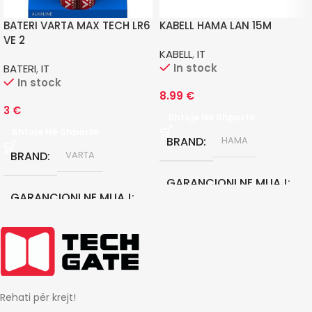
BATERI VARTA MAX TECH LR6
KABELL HAMA LAN 15M
VE 2
KABELL
,
IT
In stock
BATERI
,
IT
In stock
8.99
€
3
€
Shtoje Në Shportë
Shtoje Në Shportë
BRAND
HAMA
BRAND
VARTA
GARANCIONI NE MUAJ
GARANCIONI NE MUAJ
12
0
Rehati për krejt!