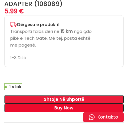
ADAPTER (108089)
5.99
€
Dërgesa e produktit
Transporti falas deri në
15 km
nga çdo
pikë e Tech Gate. Më tej, posta është
me pagesë.
1-3 Ditë
1 stok
Shtoje Në Shportë
Buy Now
Kontakto