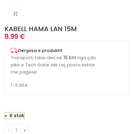
Click to enlarge
KABELL HAMA LAN 15M
8.99
€
Dërgesa e produktit
Transporti falas deri në
15 km
nga çdo
pikë e Tech Gate. Më tej, posta është
me pagesë.
1-3 Ditë
6 stok