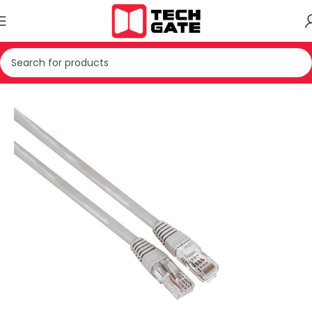
Kreu
IT
AKSESOR
KABELL