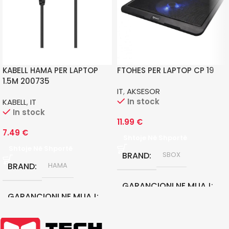
KABELL HAMA PER LAPTOP
FTOHES PER LAPTOP CP 19
1.5M 200735
IT
,
AKSESOR
In stock
KABELL
,
IT
In stock
11.99
€
7.49
€
Shtoje Në Shportë
Shtoje Në Shportë
BRAND
SBOX
BRAND
HAMA
GARANCIONI NE MUAJ
GARANCIONI NE MUAJ
12
12