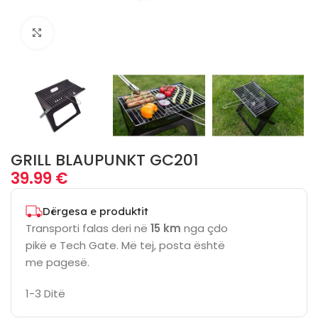
Click to enlarge
GRILL BLAUPUNKT GC201
39.99
€
Dërgesa e produktit
Transporti falas deri në
15 km
nga çdo
pikë e Tech Gate. Më tej, posta është
me pagesë.
1-3 Ditë