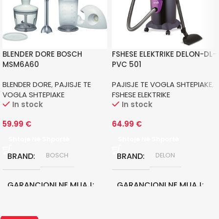
BLENDER DORE BOSCH
FSHESE ELEKTRIKE DELON-DL-
MSM6A60
PVC 501
BLENDER DORE
,
PAJISJE TE
PAJISJE TE VOGLA SHTEPIAKE
,
VOGLA SHTEPIAKE
FSHESE ELEKTRIKE
In stock
In stock
59.99
€
64.99
€
Shtoje Në Shportë
Shtoje Në Shportë
BRAND
BRAND
BOSCH
DELON
GARANCIONI NE MUAJ
GARANCIONI NE MUAJ
24
12