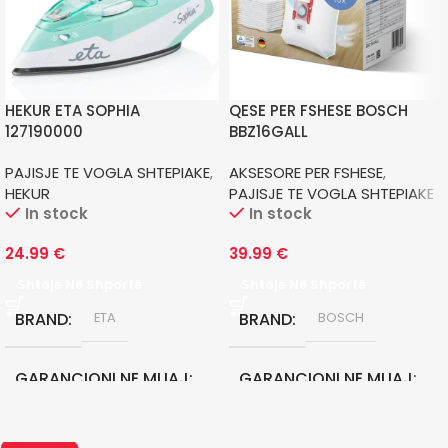
HEKUR ETA SOPHIA
QESE PER FSHESE BOSCH
127190000
BBZ16GALL
PAJISJE TE VOGLA SHTEPIAKE
,
AKSESORE PER FSHESE
,
HEKUR
PAJISJE TE VOGLA SHTEPIAKE
In stock
In stock
24.99
€
39.99
€
Shtoje Në Shportë
Shtoje Në Shportë
BRAND
BRAND
ETA
BOSCH
GARANCIONI NE MUAJ
GARANCIONI NE MUAJ
24
24