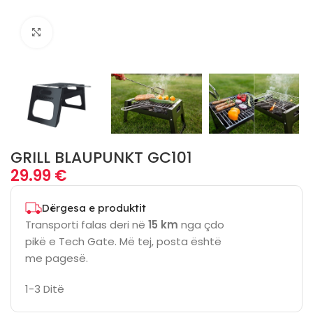
Click to enlarge
GRILL BLAUPUNKT GC101
29.99
€
Dërgesa e produktit
Transporti falas deri në
15 km
nga çdo
pikë e Tech Gate. Më tej, posta është
me pagesë.
1-3 Ditë