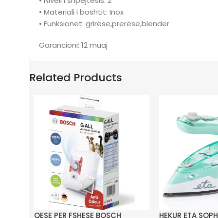
• Niveli i shpejtësis: 2
• Materiali i boshtit: Inox
• Funksionet: grirëse,prerëse,blender
Garancioni: 12 muaj
Related Products
QESE PER FSHESE BOSCH
HEKUR ETA SOPH