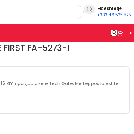
Mbështetje
+383 46 525 525
0
 FIRST FA-5273-1
ë
15 km
nga çdo pikë e Tech Gate. Më tej, posta është