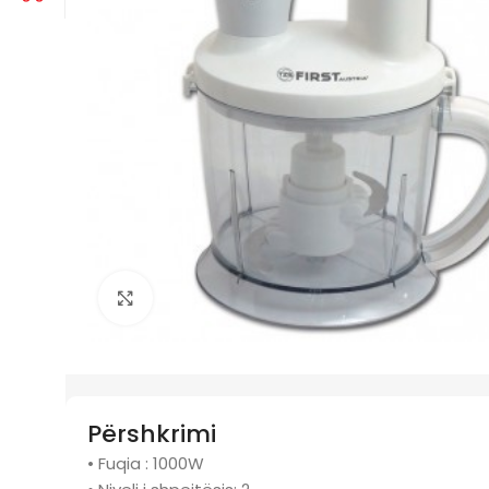
Click to enlarge
Përshkrimi
• Fuqia : 1000W