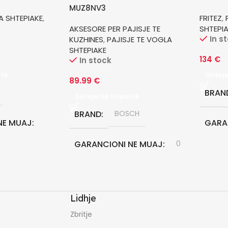
MUZ8NV3
A SHTEPIAKE
,
FRITEZ
,
AKSESORE PER PAJISJE TE
SHTEPI
In s
KUZHINES
,
PAJISJE TE VOGLA
SHTEPIAKE
134
€
In stock
rtë
Shtoj
89.99
€
BRAN
Shtoje Në Shportë
BRAND
BOSCH
NE MUAJ
GARA
GARANCIONI NE MUAJ
0
24
Lidhje
Zbritje