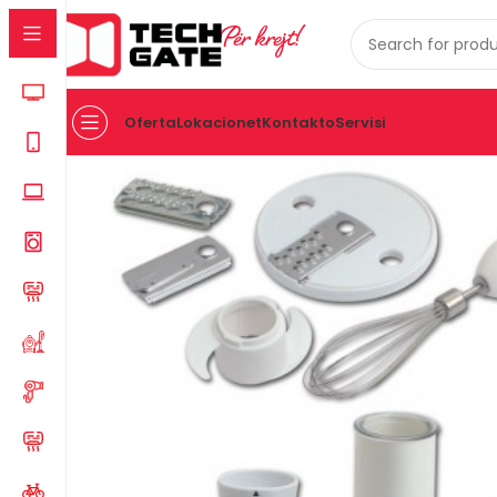
Për krejt!
Oferta
Lokacionet
Kontakto
Servisi
Kreu
PAJISJE TE VOGLA SHTEPIAKE
PAJISJE TE KUZH