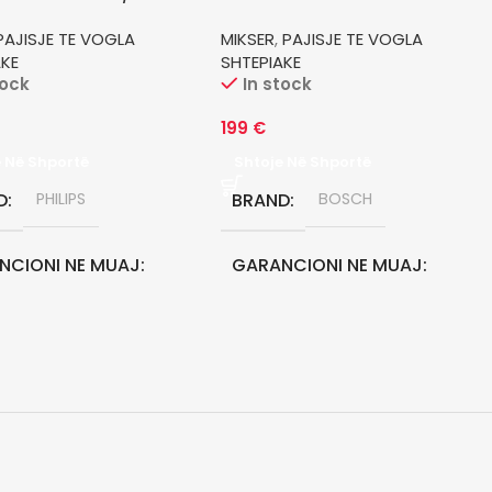
PAJISJE TE VOGLA
MIKSER
,
PAJISJE TE VOGLA
AKE
SHTEPIAKE
tock
In stock
199
€
e Në Shportë
Shtoje Në Shportë
D
PHILIPS
BRAND
BOSCH
NCIONI NE MUAJ
GARANCIONI NE MUAJ
24