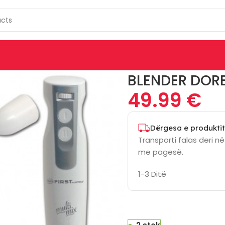
INES
BLENDER DORE
Blender Dore First Fa-5273-1
BLENDER DORE
49.99
€
Dërgesa e produktit
Transporti falas deri n
me pagesë.
1-3 Ditë