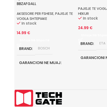
BBZAFGALL
PAJISJE TE VOGL
AKSESORE PER FSHESE
,
PAJISJE TE
HEKUR
In stock
VOGLA SHTEPIAKE
In stock
24.99
€
14.99
€
Shtoje Në Shpo
Shtoje Në Shportë
BRAND
ETA
BRAND
BOSCH
GARANCIONI 
GARANCIONI NE MUAJ
24
24