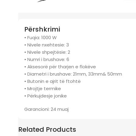
Përshkrimi
• Fuqia: 1000 W
• Nivele nxehtesie: 3
• Nivele shpejtësie: 2
• Numri i brushave: 6
• Aksesorë për tharjen e flokëve
• Diametri i brushave: 21mm, 33mm& 50mm
• Butonin e ajrit të ftohtë
• Mrojtje termike
• Përkujdesje jonike
Garancioni: 24 muaj
Related Products