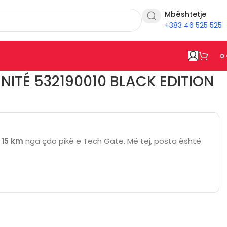
Mbështetje
+383 46 525 525
0
ENITÉ 532190010 BLACK EDITION
ë
15 km
nga çdo pikë e Tech Gate. Më tej, posta është