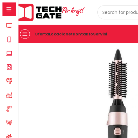
Për krejt!
Oferta
Lokacionet
Kontakto
Servisi
Kreu
KUJDES PERSONAL
PAJISJE PER FLOKE
FIGARO