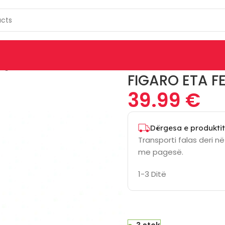
Figaro Eta Fenité 532190010 Black Edition
FIGARO ETA F
39.99
€
Dërgesa e produktit
Transporti falas deri n
me pagesë.
1-3 Ditë