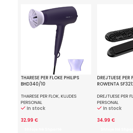
THARESE PER FLOKE PHILIPS
DREJTUESE PER 
BHD340/10
ROWENTA SF321
THARESE PER FLOK
,
KUJDES
DREJTUESE PER F
PERSONAL
PERSONAL
In stock
In stock
32.99
€
34.99
€
Shtoje Në Shportë
Shtoje Në Shpo