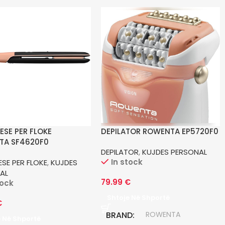
ESE PER FLOKE
DEPILATOR ROWENTA EP5720F0
TA SF4620F0
DEPILATOR
,
KUJDES PERSONAL
In stock
SE PER FLOKE
,
KUJDES
AL
79.99
€
tock
Shtoje Në Shportë
€
BRAND
ROWENTA
e Në Shportë