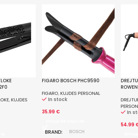
FLOKE
FIGARO BOSCH PHC9590
DREJTU
2F0
ROWEN
FIGARO
,
KUJDES PERSONAL
In stock
LOKE
,
KUJDES
DREJTUE
PERSON
35.99
€
In s
Shtoje Në Shportë
54.99
BRAND
BOSCH
rtë
Shtoj