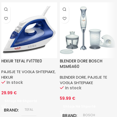
HEKUR TEFAL FV1711E0
BLENDER DORE BOSCH
MSM6A60
PAJISJE TE VOGLA SHTEPIAKE
,
HEKUR
BLENDER DORE
,
PAJISJE TE
In stock
VOGLA SHTEPIAKE
In stock
29.99
€
59.99
€
Shtoje Në Shportë
Shtoje Në Shportë
BRAND
TEFAL
BRAND
BOSCH