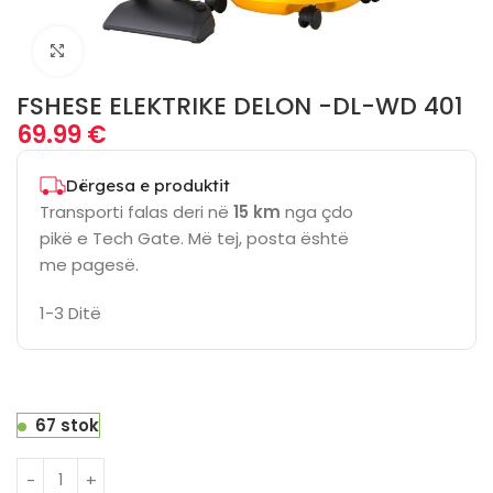
Click to enlarge
FSHESE ELEKTRIKE DELON -DL-WD 401
69.99
€
Dërgesa e produktit
Transporti falas deri në
15 km
nga çdo
pikë e Tech Gate. Më tej, posta është
me pagesë.
1-3 Ditë
67 stok