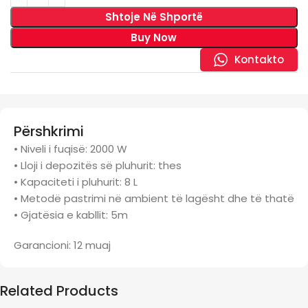
Shtoje Në Shportë
Buy Now
Kontakto
Përshkrimi
• Niveli i fuqisë: 2000 W
• Lloji i depozitës së pluhurit: thes
• Kapaciteti i pluhurit: 8 L
• Metodë pastrimi në ambient të lagësht dhe të thatë
• Gjatësia e kabllit: 5m
Garancioni: 12 muaj
Related Products