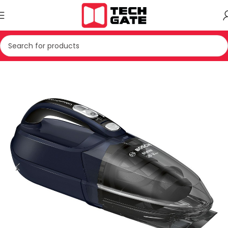
PAJISJE TE VOGLA SHTEPIAKE
FSHESE ELEKTRIKE
FSHESE DORE