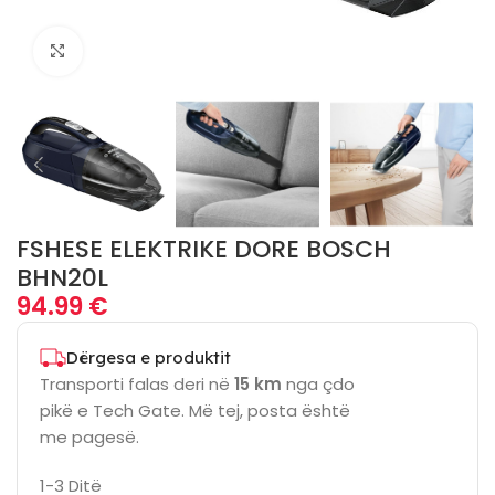
Click to enlarge
FSHESE ELEKTRIKE DORE BOSCH
BHN20L
94.99
€
Dërgesa e produktit
Transporti falas deri në
15 km
nga çdo
pikë e Tech Gate. Më tej, posta është
me pagesë.
1-3 Ditë