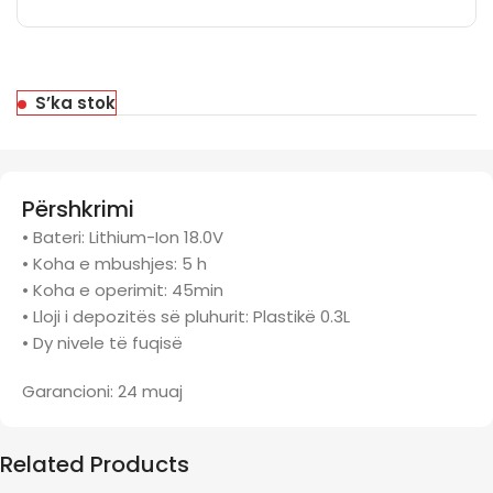
S’ka stok
Përshkrimi
• Bateri: Lithium-Ion 18.0V
• Koha e mbushjes: 5 h
• Koha e operimit: 45min
• Lloji i depozitës së pluhurit: Plastikë 0.3L
• Dy nivele të fuqisë
Garancioni: 24 muaj
Related Products