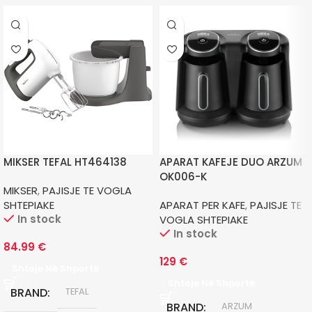
MIKSER TEFAL HT464138
APARAT KAFEJE DUO ARZUM
OK006-K
MIKSER
,
PAJISJE TE VOGLA
SHTEPIAKE
APARAT PER KAFE
,
PAJISJE TE
In stock
VOGLA SHTEPIAKE
In stock
84.99
€
129
€
Shtoje Në Shportë
Shtoje Në Shportë
BRAND
TEFAL
BRAND
ARZUM