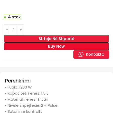
4 stok
Shtoje Në Shportë
Buy Now
Kontakto
Përshkrimi
• Fuqia: 1200 W
• Kapaciteti i enës: 1.5 L
• Materiali i enës: Tritan
• Nivele shpejtësie: 2 + Pulse
• Butonin e kontrollit