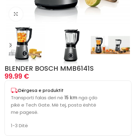
Click to enlarge
BLENDER BOSCH MMB6141S
99.99
€
Dërgesa e produktit
Transporti falas deri në
15 km
nga çdo
pikë e Tech Gate. Më tej, posta është
me pagesë.
1-3 Ditë