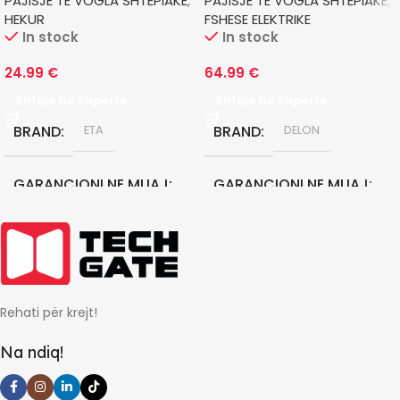
PAJISJE TE VOGLA SHTEPIAKE
,
PAJISJE TE VOGLA SHTEPIAKE
,
HEKUR
FSHESE ELEKTRIKE
In stock
In stock
24.99
€
64.99
€
Shtoje Në Shportë
Shtoje Në Shportë
BRAND
BRAND
ETA
DELON
GARANCIONI NE MUAJ
GARANCIONI NE MUAJ
24
12
Rehati për krejt!
Na ndiq!