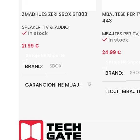
ZMADHUES ZERI SBOX BT803
MBAJTESE PER T
443
SPEAKER
,
TV & AUDIO
In stock
MBAJTES PER TV
In stock
21.99
€
24.99
€
Shtoje Në Shportë
Shtoje Në Shpo
BRAND
SBOX
BRAND
SBO
GARANCIONI NE MUAJ
12
LLOJI I MBAJT
LEVIZES
GARANCIONI 