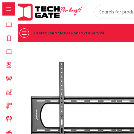
Për krejt!
Oferta
Lokacionet
Kontakto
Servisi
Kreu
TV & AUDIO
AKSESOR PER TV
MBAJTES PER TV