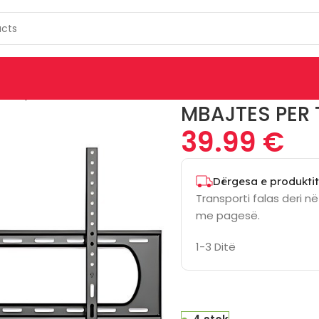
Mbajtes Per Tv Fix 60-120 – 461917
MBAJTES PER T
39.99
€
Dërgesa e produktit
Transporti falas deri n
me pagesë.
1-3 Ditë