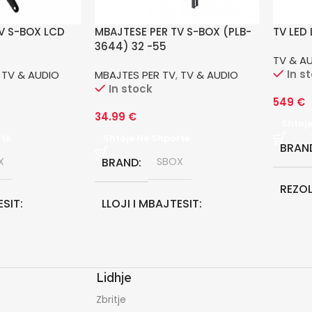
V S-BOX LCD
MBAJTESE PER TV S-BOX (PLB-
TV LED
3644) 32 -55
TV & A
In s
,
TV & AUDIO
MBAJTES PER TV
,
TV & AUDIO
In stock
549
€
34.99
€
Shtoj
rtë
Shtoje Në Shportë
BRAN
X
BRAND
SBOX
REZO
ESIT
LLOJI I MBAJTESIT
DIAG
LEVIZES
TEKNO
Lidhje
NE MUAJ
0
GARANCIONI NE MUAJ
0
Zbritje
LED