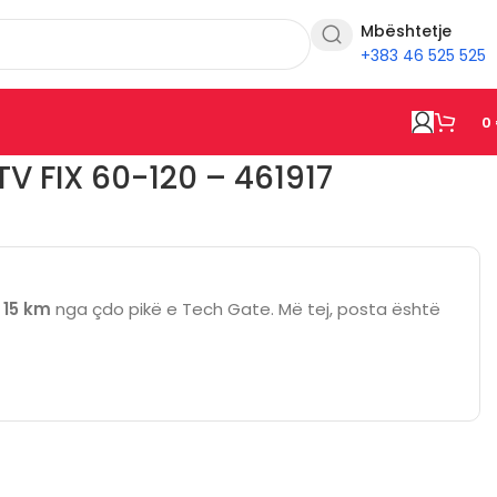
Mbështetje
+383 46 525 525
0
V FIX 60-120 – 461917
ë
15 km
nga çdo pikë e Tech Gate. Më tej, posta është