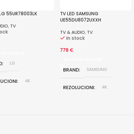
 LG 55UR78003LK
TV LED SAMSUNG
UE55DU8072UXXH
UDIO
,
TV
tock
TV & AUDIO
,
TV
In stock
779
€
e Në Shportë
Shtoje Në Shportë
D
LG
BRAND
SAMSUNG
LUCIONI
4K
REZOLUCIONI
4K
ONALJA EKRAN
55"
DIAGONALJA EKRAN
55"
LOGJIA E EKRANIT
TEKNOLOGJIA E EKRANIT