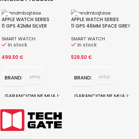
APPLE WATCH SERIES
APPLE WATCH SERIES
11 GPS 42MM SILVER
11 GPS 46MM SPACE GREY
ALUMINIUM CASE WITH
ALUMINIUM CASE WITH
SMART WATCH
SMART WATCH
PURPLE FOG SPORT BAND
BLACK SPORT BAND M
In stock
In stock
499.50
€
529.50
€
Shtoje Në Shportë
Shtoje Në Shportë
BRAND
BRAND
APPLE
APPLE
GARANCIONI NE MUAJ
GARANCIONI NE MUAJ
12
12