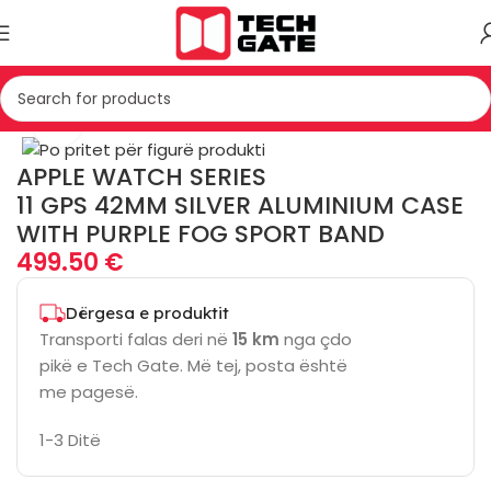
Kreu
TELEFONIA
SMART WATCH
Click to enlarge
APPLE WATCH SERIES
11 GPS 42MM SILVER ALUMINIUM CASE
WITH PURPLE FOG SPORT BAND
499.50
€
Dërgesa e produktit
Transporti falas deri në
15 km
nga çdo
pikë e Tech Gate. Më tej, posta është
me pagesë.
1-3 Ditë