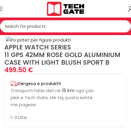
Kreu
TELEFONIA
SMART WATCH
Click to enlarge
APPLE WATCH SERIES
11 GPS 42MM ROSE GOLD ALUMINIUM
CASE WITH LIGHT BLUSH SPORT B
499.50
€
Dërgesa e produktit
Transporti falas deri në
15 km
nga çdo
pikë e Tech Gate. Më tej, posta është
me pagesë.
1-3 Ditë