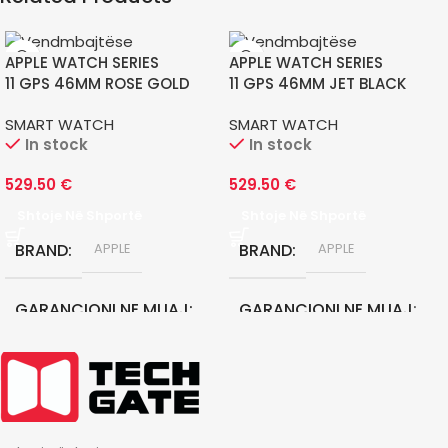
APPLE WATCH SERIES
APPLE WATCH SERIES
11 GPS 46MM ROSE GOLD
11 GPS 46MM JET BLACK
ALUMINIUM CASE WITH LIGHT
ALUMINIUM CASE WITH
SMART WATCH
SMART WATCH
BLUSH SPORT B
BLACK SPORT BAND M/
In stock
In stock
529.50
€
529.50
€
Shtoje Në Shportë
Shtoje Në Shportë
BRAND
BRAND
APPLE
APPLE
GARANCIONI NE MUAJ
GARANCIONI NE MUAJ
12
12