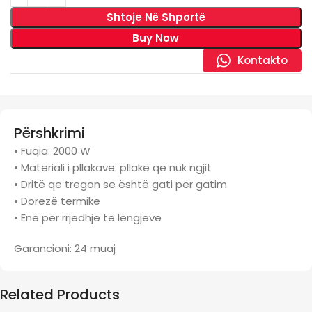
Shtoje Në Shportë
Buy Now
Kontakto
Përshkrimi
• Fuqia: 2000 W
• Materiali i pllakave: pllakë që nuk ngjit
• Dritë qe tregon se është gati për gatim
• Dorezë termike
• Enë për rrjedhje të lëngjeve
Garancioni: 24 muaj
Related Products