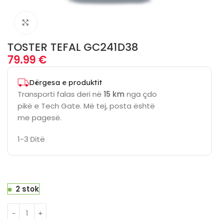
Click to enlarge
TOSTER TEFAL GC241D38
79.99
€
Dërgesa e produktit
Transporti falas deri në
15 km
nga çdo
pikë e Tech Gate. Më tej, posta është
me pagesë.
1-3 Ditë
2 stok