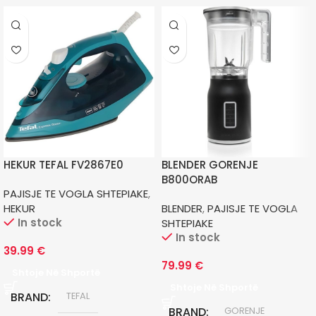
HEKUR TEFAL FV2867E0
BLENDER GORENJE
B800ORAB
PAJISJE TE VOGLA SHTEPIAKE
,
HEKUR
BLENDER
,
PAJISJE TE VOGLA
In stock
SHTEPIAKE
In stock
39.99
€
79.99
€
Shtoje Në Shportë
Shtoje Në Shportë
BRAND
TEFAL
BRAND
GORENJE