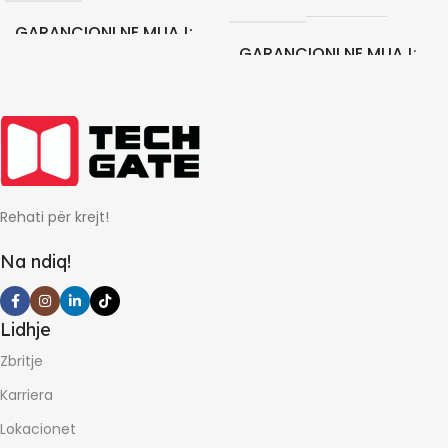
GARANCIONI NE MUAJ
GARANCIONI NE MUAJ
24
12
Rehati për krejt!
Na ndiq!
Lidhje
Zbritje
Karriera
Lokacionet