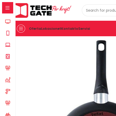
Për krejt!
Oferta
Lokacionet
Kontakto
Servisi
Kreu
PAJISJE TE VOGLA SHTEPIAKE
PAJISJE TE KUZH