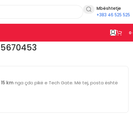
Mbështetje
+383 46 525 525
0
B5670453
ë
15 km
nga çdo pikë e Tech Gate. Më tej, posta është