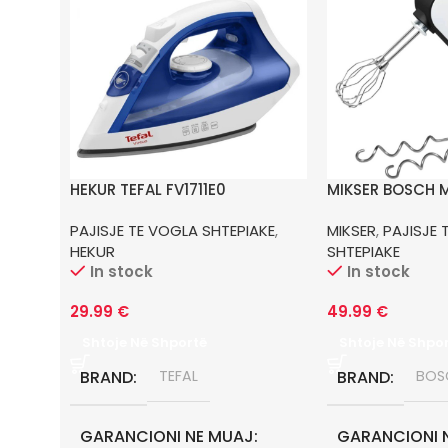
HEKUR TEFAL FV1711E0
MIKSER BOSCH 
PAJISJE TE VOGLA SHTEPIAKE
,
MIKSER
,
PAJISJE 
HEKUR
SHTEPIAKE
In stock
In stock
29.99
€
49.99
€
Shtoje Në Shportë
Shtoje Në Shpo
BRAND
TEFAL
BRAND
BOS
GARANCIONI NE MUAJ
GARANCIONI 