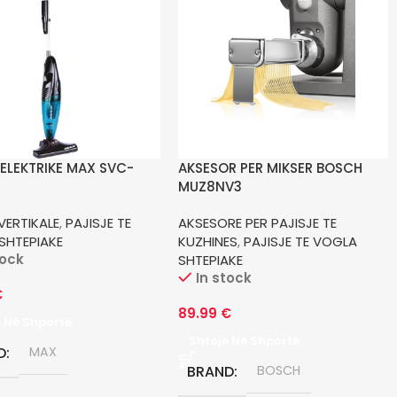
 ELEKTRIKE MAX SVC-
AKSESOR PER MIKSER BOSCH
MUZ8NV3
VERTIKALE
,
PAJISJE TE
AKSESORE PER PAJISJE TE
SHTEPIAKE
KUZHINES
,
PAJISJE TE VOGLA
tock
SHTEPIAKE
In stock
€
89.99
€
e Në Shportë
Shtoje Në Shportë
D
MAX
BRAND
BOSCH