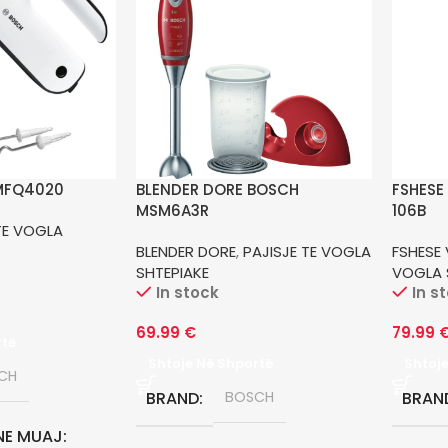
MFQ4020
BLENDER DORE BOSCH
FSHESE
MSM6A3R
106B
TE VOGLA
BLENDER DORE
,
PAJISJE TE VOGLA
FSHESE 
SHTEPIAKE
VOGLA 
In stock
In s
69.99
€
79.99
rtë
Shtoje Në Shportë
Shtoj
CH
BRAND
BOSCH
BRAN
NE MUAJ