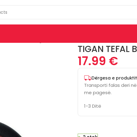
INES
ENË GATIMI
Tigan Tefal B5670453
TIGAN TEFAL 
17.99
€
Dërgesa e produktit
Transporti falas deri n
me pagesë.
1-3 Ditë